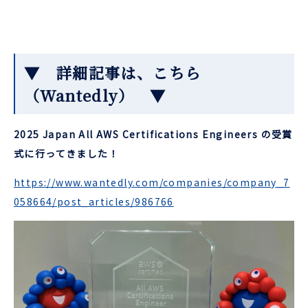
▼ 詳細記事は、こちら
（Wantedly） ▼
2025 Japan All AWS Certifications Engineers の受賞
式に行ってきました！
https://www.wantedly.com/companies/company_7
058664/post_articles/986766