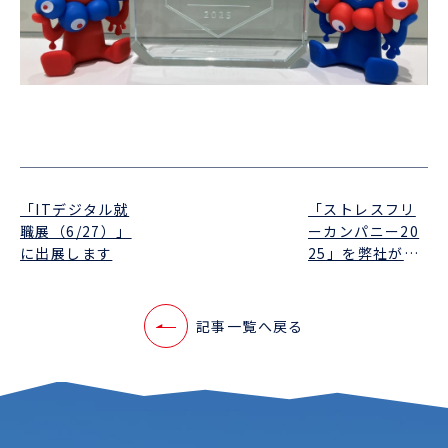
「ITデジタル就
「ストレスフリ
職展（6/27）」
ーカンパニー20
に出展します
25」を弊社が受
賞しました
記事一覧へ戻る